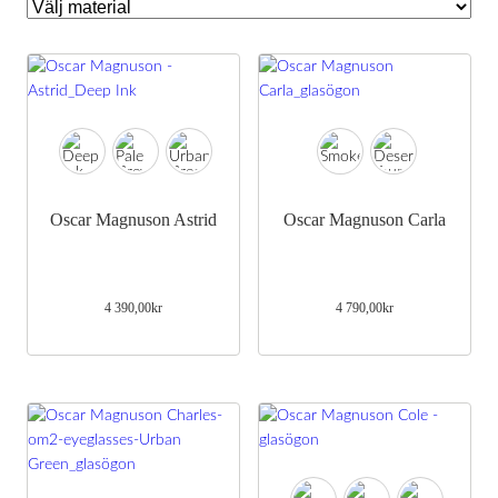
Oscar Magnuson Astrid
Oscar Magnuson Carla
4 390,00
kr
4 790,00
kr
Nödvändiga
Dessa kakor
går inte att
välja bort.
De behövs
för att
hemsidan
över huvud