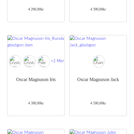
besök. Om
du nekar de
4 290,00
kr
4 390,00
kr
här kakorna
kommer viss
funktionalitet
att försvinna
från
hemsidan.
Marknadsföring
+2 Mer
Genom att dela
med dig av dina
intressen och
ditt beteende
Oscar Magnuson Iris
Oscar Magnuson Jack
när du surfar
ökar du chansen
att få se
personligt
4 390,00
kr
4 590,00
kr
anpassat innehåll
och erbjudanden.